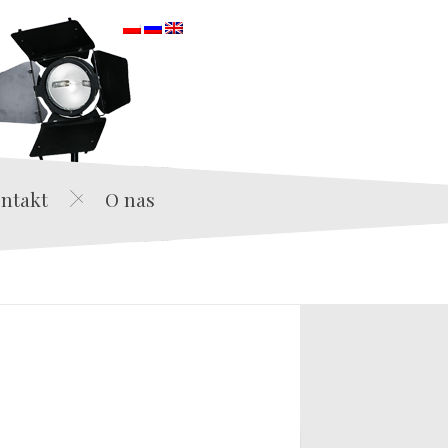
orska
ntakt
O nas