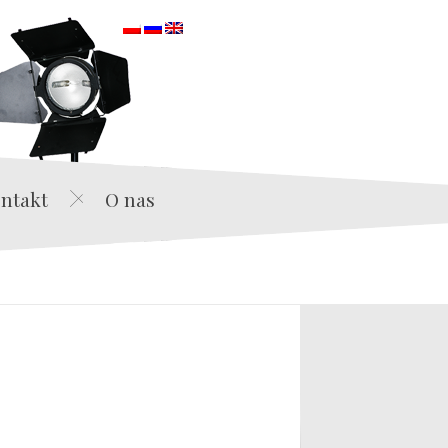
orska
ntakt
O nas