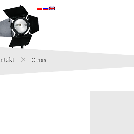
orska
ntakt
O nas