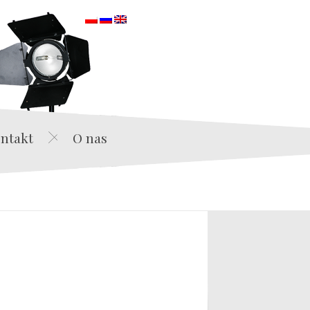
orska
ntakt
O nas