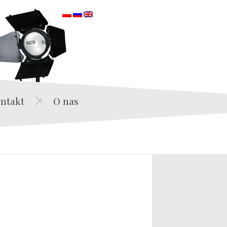
orska
ntakt
O nas