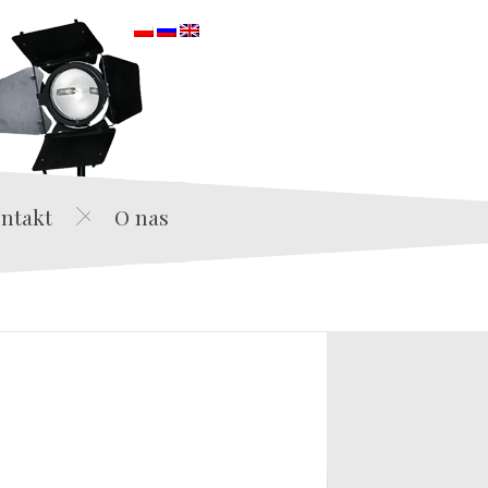
orska
ntakt
O nas