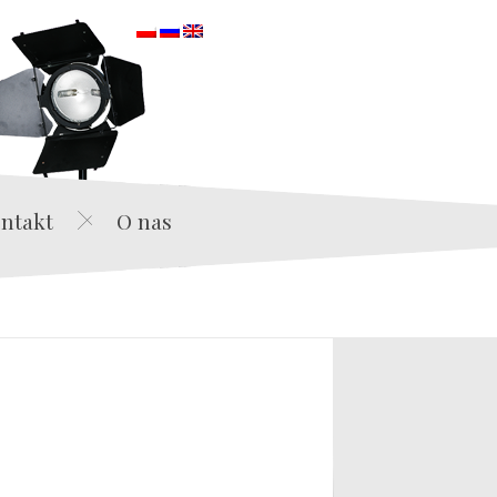
orska
ntakt
O nas