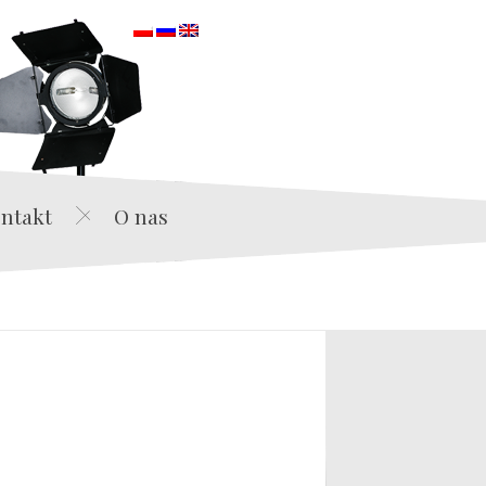
orska
ntakt
O nas