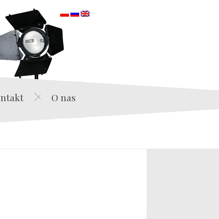
orska
ntakt
O nas