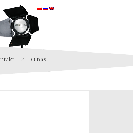
orska
ntakt
O nas