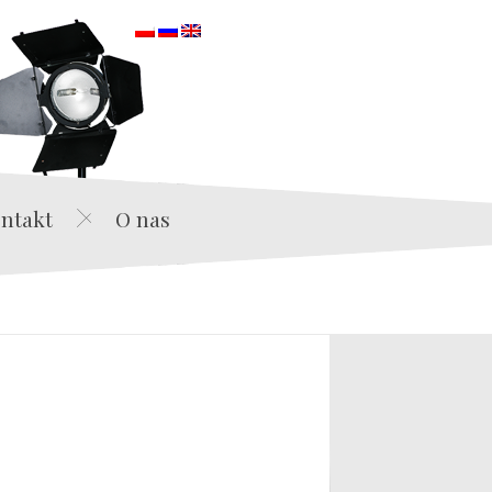
orska
ntakt
O nas