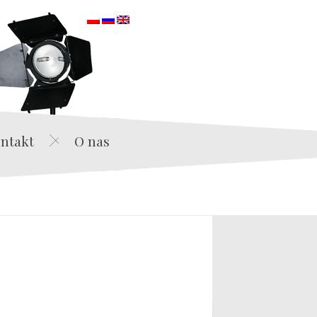
orska
ntakt
O nas