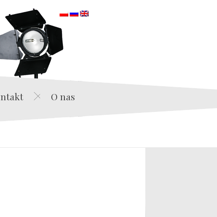
orska
ntakt
O nas