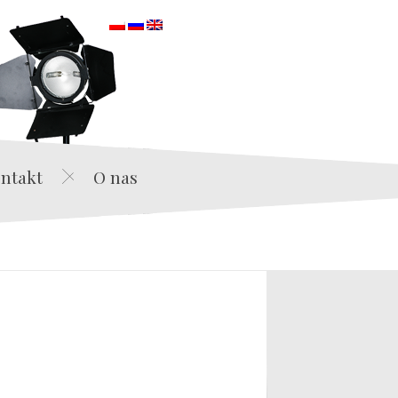
orska
ntakt
O nas