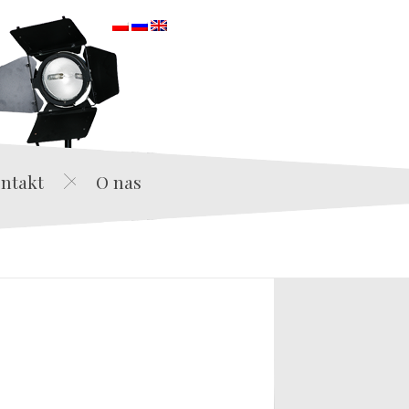
orska
ntakt
O nas