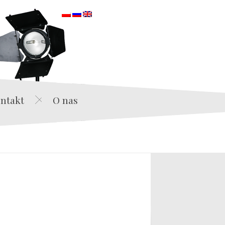
orska
ntakt
O nas