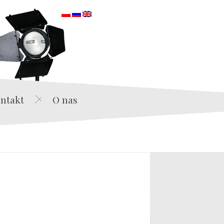
orska
ntakt
O nas