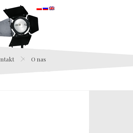
orska
ntakt
O nas