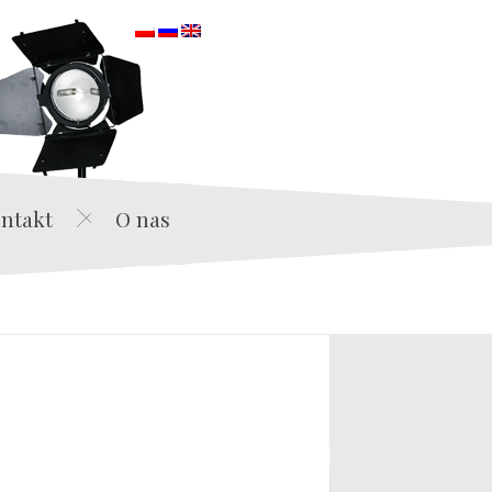
orska
ntakt
O nas