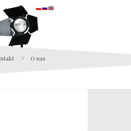
orska
ntakt
O nas