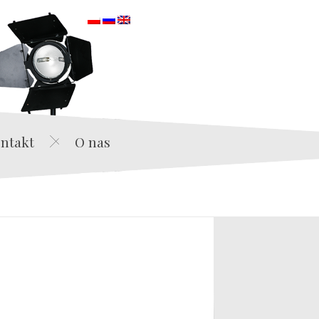
orska
ntakt
O nas