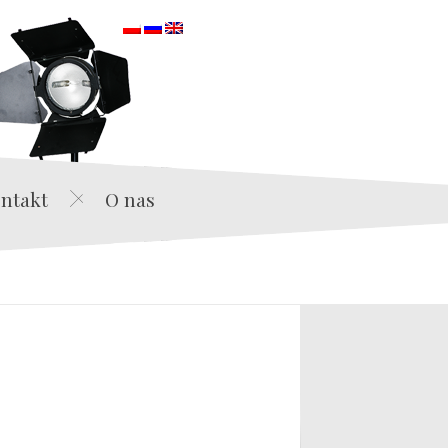
orska
ntakt
O nas