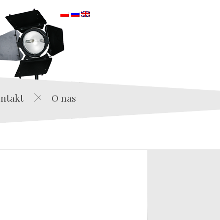
orska
ntakt
O nas