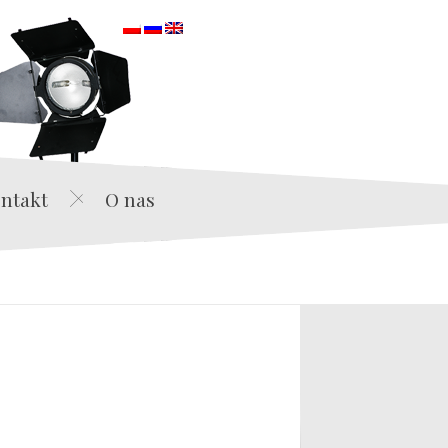
orska
ntakt
O nas