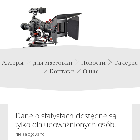
Edwin Film Agencja Aktorska
Актеры
для массовки
Новости
Галерея
Контакт
О нас
Dane o statystach dostępne są
tylko dla upoważnionych osób.
Nie zalogowano