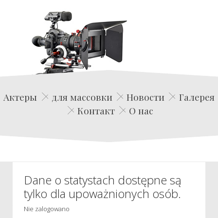
Edwin Film Agencja Aktorska
Актеры
для массовки
Новости
Галерея
Контакт
О нас
Dane o statystach dostępne są
tylko dla upoważnionych osób.
Nie zalogowano