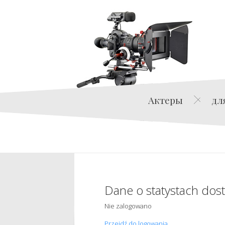
Актеры
дл
Dane o statystach dos
Nie zalogowano
Przejdź do logowania