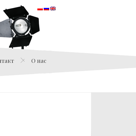
orska
нтакт
О нас