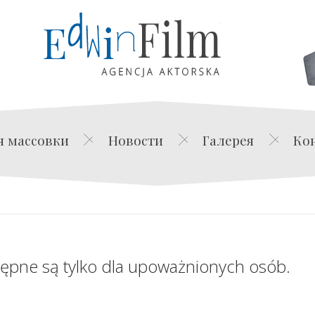
Edwin Film Agencja Akt
я массовки
Новости
Галерея
Ко
tępne są tylko dla upoważnionych osób.