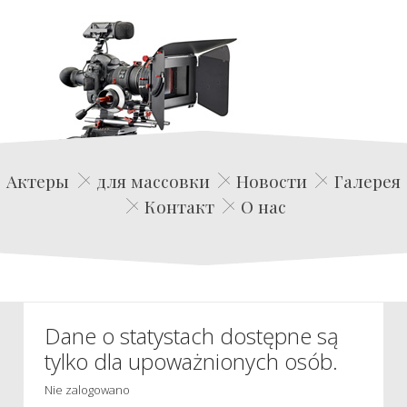
Edwin Film Agencja Aktorska
Актеры
для массовки
Новости
Галерея
Контакт
О нас
Dane o statystach dostępne są
tylko dla upoważnionych osób.
Nie zalogowano