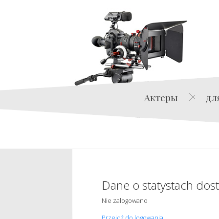
Актеры
дл
Dane o statystach dos
Nie zalogowano
Przejdź do logowania