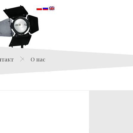
orska
нтакт
О нас