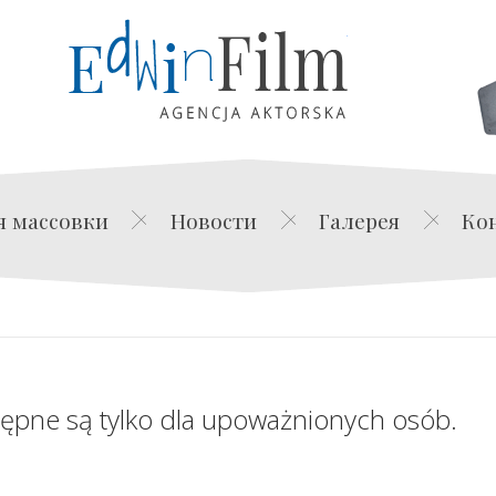
Edwin Film Agencja Akt
я массовки
Новости
Галерея
Ко
tępne są tylko dla upoważnionych osób.