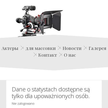
Edwin Film Agencja Aktorska
Актеры
для массовки
Новости
Галерея
Контакт
О нас
Dane o statystach dostępne są
tylko dla upoważnionych osób.
Nie zalogowano