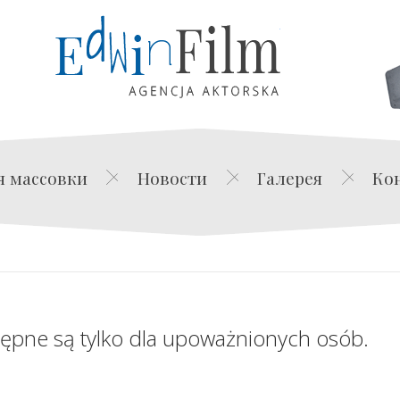
Edwin Film Agencja Akt
я массовки
Новости
Галерея
Ко
tępne są tylko dla upoważnionych osób.