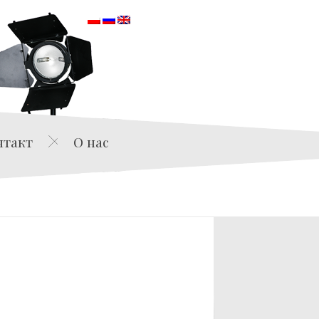
orska
нтакт
О нас