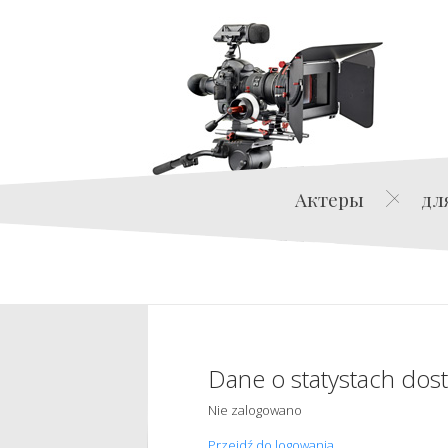
Актеры
дл
Dane o statystach dos
Nie zalogowano
Przejdź do logowania