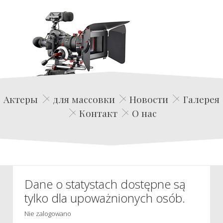
Edwin Film Agencja Aktorska
Актеры
для массовки
Новости
Галерея
Контакт
О нас
Dane o statystach dostępne są
tylko dla upoważnionych osób.
Nie zalogowano