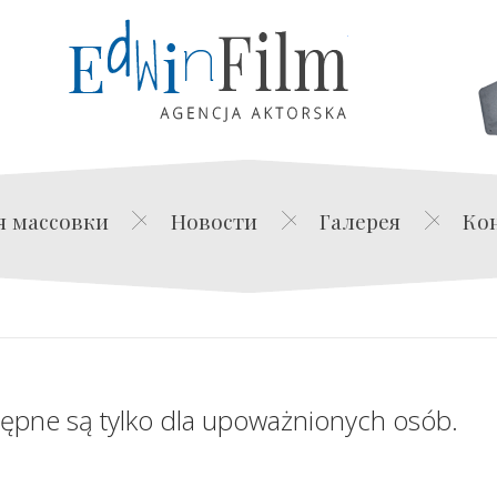
Edwin Film Agencja Akt
я массовки
Новости
Галерея
Ко
tępne są tylko dla upoważnionych osób.