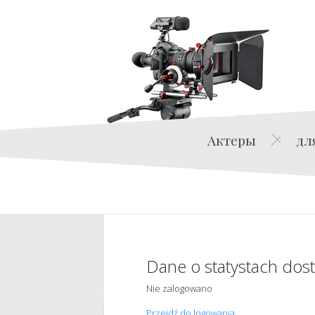
Актеры
дл
Dane o statystach dos
Nie zalogowano
Przejdź do logowania