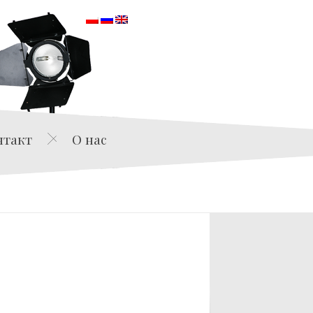
orska
нтакт
О нас