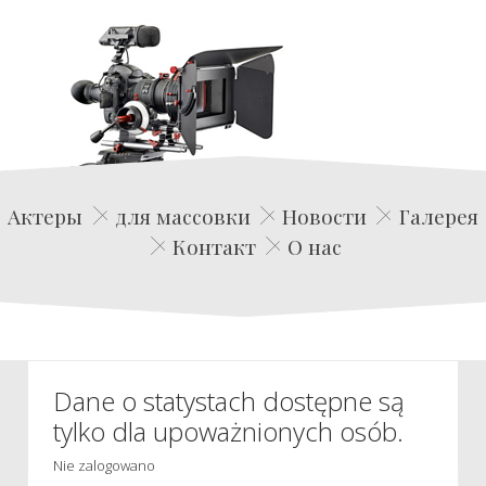
Edwin Film Agencja Aktorska
Актеры
для массовки
Новости
Галерея
Контакт
О нас
Dane o statystach dostępne są
tylko dla upoważnionych osób.
Nie zalogowano