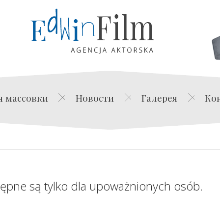
Edwin Film Agencja Akt
я массовки
Новости
Галерея
Ко
tępne są tylko dla upoważnionych osób.