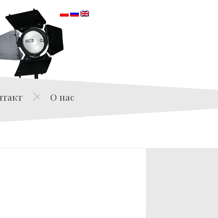
orska
нтакт
О нас