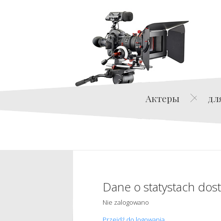
Актеры
дл
Dane o statystach dos
Nie zalogowano
Przejdź do logowania