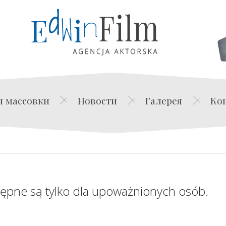
Edwin Film Agencja Akt
я массовки
Новости
Галерея
Ко
tępne są tylko dla upoważnionych osób.