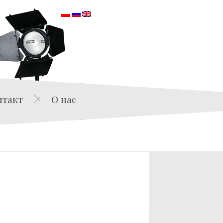
orska
нтакт
О нас