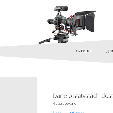
Актеры
дл
Dane o statystach dos
Nie zalogowano
Przejdź do logowania