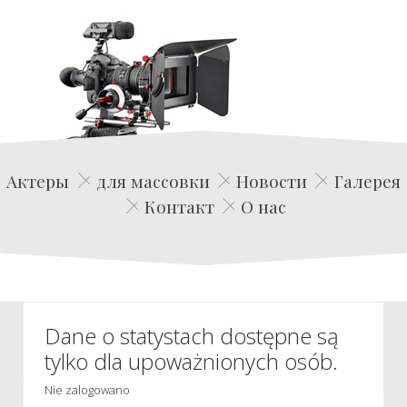
Edwin Film Agencja Aktorska
Актеры
для массовки
Новости
Галерея
Контакт
О нас
Dane o statystach dostępne są
tylko dla upoważnionych osób.
Nie zalogowano