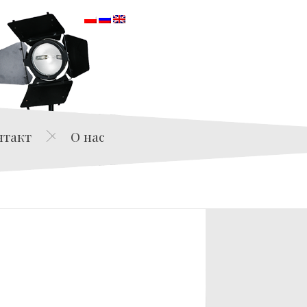
orska
нтакт
О нас