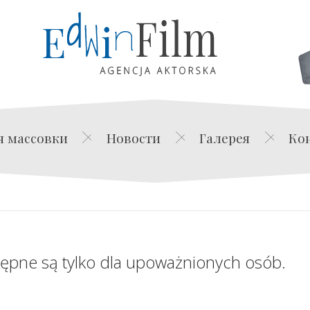
Edwin Film Agencja Akt
я массовки
Новости
Галерея
Ко
tępne są tylko dla upoważnionych osób.