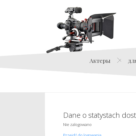
Актеры
дл
Dane o statystach dos
Nie zalogowano
Przejdź do logowania