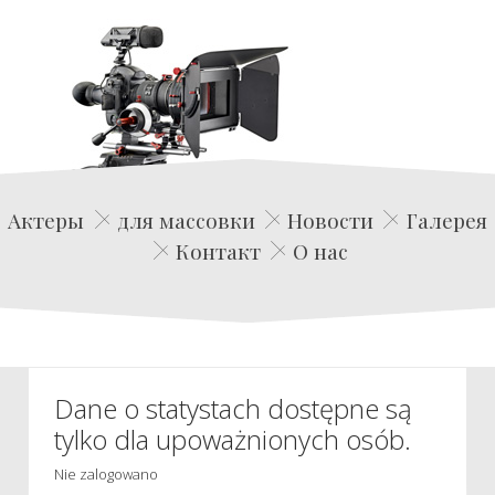
Edwin Film Agencja Aktorska
Актеры
для массовки
Новости
Галерея
Контакт
О нас
Dane o statystach dostępne są
tylko dla upoważnionych osób.
Nie zalogowano