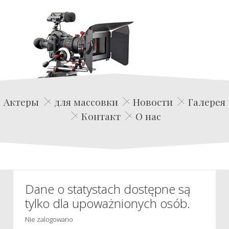
Edwin Film Agencja Aktorska
Актеры
для массовки
Новости
Галерея
Контакт
О нас
Dane o statystach dostępne są
tylko dla upoważnionych osób.
Nie zalogowano