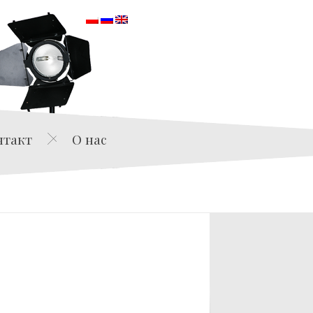
orska
нтакт
О нас