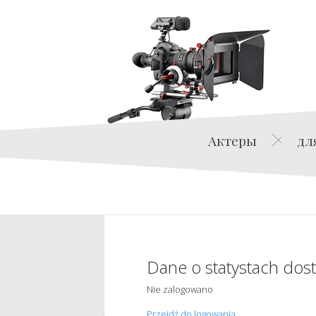
Актеры
дл
Dane o statystach dos
Nie zalogowano
Przejdź do logowania