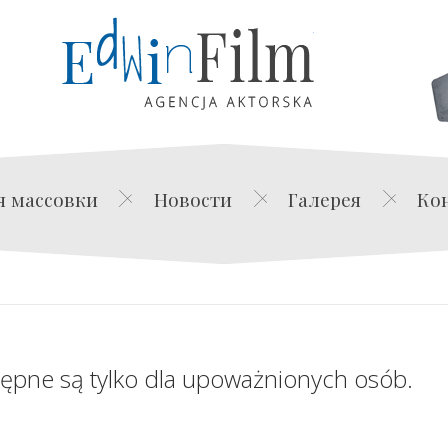
Edwin Film Agencja Akt
я массовки
Новости
Галерея
Ко
tępne są tylko dla upoważnionych osób.