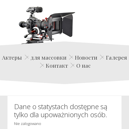
Edwin Film Agencja Aktorska
Актеры
для массовки
Новости
Галерея
Контакт
О нас
Dane o statystach dostępne są
tylko dla upoważnionych osób.
Nie zalogowano