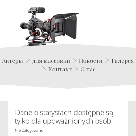
Edwin Film Agencja Aktorska
Актеры
для массовки
Новости
Галерея
Контакт
О нас
Dane o statystach dostępne są
tylko dla upoważnionych osób.
Nie zalogowano