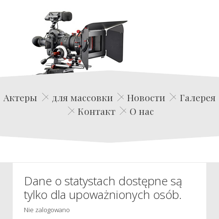
Edwin Film Agencja Aktorska
Актеры
для массовки
Новости
Галерея
Контакт
О нас
Dane o statystach dostępne są
tylko dla upoważnionych osób.
Nie zalogowano