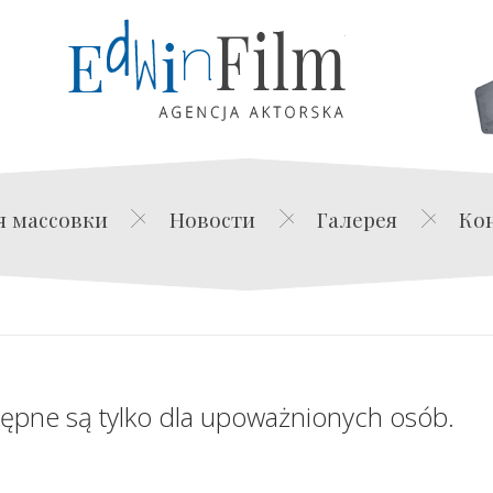
Edwin Film Agencja Akt
я массовки
Новости
Галерея
Ко
tępne są tylko dla upoważnionych osób.