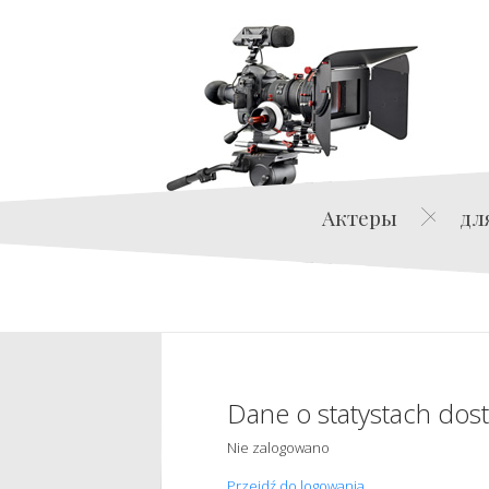
Актеры
дл
Dane o statystach dos
Nie zalogowano
Przejdź do logowania