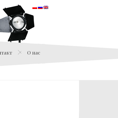
orska
нтакт
О нас