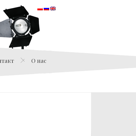
orska
нтакт
О нас