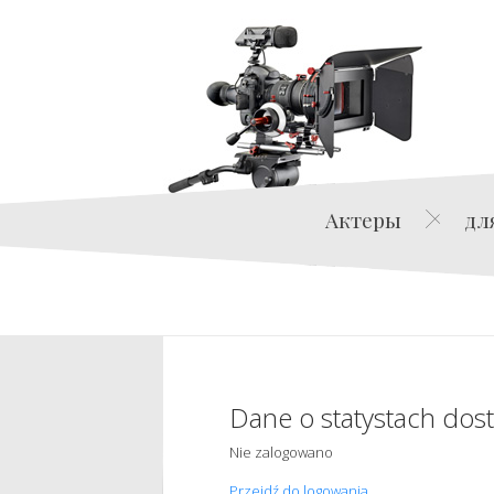
Актеры
дл
Dane o statystach dos
Nie zalogowano
Przejdź do logowania