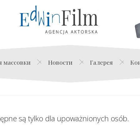
Edwin Film Agencja Akt
я массовки
Новости
Галерея
Ко
tępne są tylko dla upoważnionych osób.