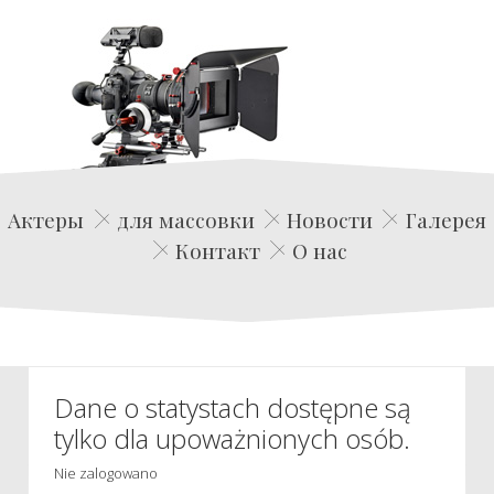
Edwin Film Agencja Aktorska
Актеры
для массовки
Новости
Галерея
Контакт
О нас
Dane o statystach dostępne są
tylko dla upoważnionych osób.
Nie zalogowano