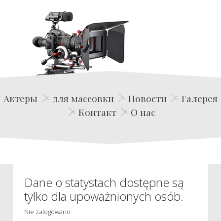
Edwin Film Agencja Aktorska
Актеры
для массовки
Новости
Галерея
Контакт
О нас
Dane o statystach dostępne są
tylko dla upoważnionych osób.
Nie zalogowano