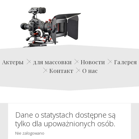
Edwin Film Agencja Aktorska
Актеры
для массовки
Новости
Галерея
Контакт
О нас
Dane o statystach dostępne są
tylko dla upoważnionych osób.
Nie zalogowano