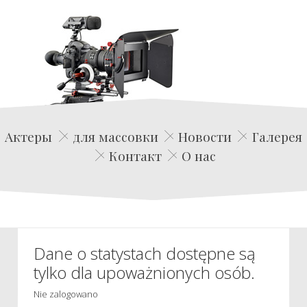
Edwin Film Agencja Aktorska
Актеры
для массовки
Новости
Галерея
Контакт
О нас
Dane o statystach dostępne są
tylko dla upoważnionych osób.
Nie zalogowano